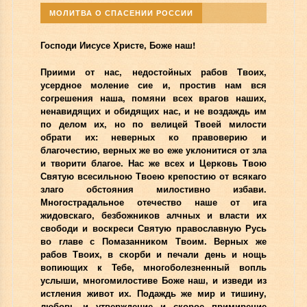
МОЛИТВА О СПАСЕНИИ РОССИИ
Господи Иисусе Христе, Боже наш!
Приими от нас, недостойных рабов Твоих,
усердное моление сие и, простив нам вся
согрешения наша, помяни всех врагов наших,
ненавидящих и обидящих нас, и не воздаждь им
по делом их, но по велицей Твоей милости
обрати их: неверных ко правоверию и
благочестию, верных же во еже уклонитися от зла
и творити благое. Нас же всех и Церковь Твою
Святую всесильною Твоею крепостию от всякаго
злаго обстояния милостивно избави.
Многострадальное отечество наше от ига
жидовскаго, безбожников алчных и власти их
свободи и воскреси Святую православную Русь
во главе с Помазанником Твоим. Верных же
рабов Твоих, в скорби и печали день и нощь
вопиющих к Тебе, многоболезненный вопль
услыши, многомилостиве Боже наш, и изведи из
истления живот их. Подаждь же мир и тишину,
любовь и утверждение и скорое примирение