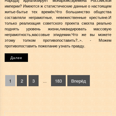
Народа] идеализирует монархию,времена Российской
империи? Имеются ж статистические данные о настоящем
житье-бытье тех времён.Что большинство общества
составляли неграмотные, невежественные крестьяне.И
только реализация советского проекта смогла реально
поднять уровень жизни,ликвидировать массовую
неграмотность,массовые эпидемии.Что же вы можете
этому толком противопоставить?..». - Можем
противопоставить пожелание узнать правду.
Далее
1
2
3
183
Вперёд
…