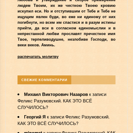
людем Твоим, их же честною Твоею кровию
искупил еси. Но и отступившим от Тебе и Тебе не
ищущим явлен буди, во еже ни единому от них
погибнути, но всем им спастися и в разум истины
прийти, да вси в согласном единомыслии и в
непрестанной любви прославят пречестное имя
Твое, терпеливодушне, незлобиве Господи, во
веки веков. Аминь.
распечатать молитву
СВЕЖИЕ КОММЕНТАРИИ
Михаил Викторович Назаров
к записи
Феликс Разумовский. КАК ЭТО ВСЁ
СЛУЧИЛОСЬ?
Георгий Я
к записи
Феликс Разумовский.
КАК ЭТО ВСЁ СЛУЧИЛОСЬ?
minomet
к записи
Феликс Разумовский. КАК