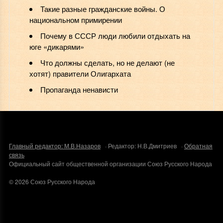
️Такие разные гражданские войны. О
национальном примирении
Почему в СССР люди любили отдыхать на
юге «дикарями»
Что должны сделать, но не делают (не
хотят) правители Олигархата
Пропаганда ненависти
Главный редактор: М.В.Назаров
· Редактор: Н.В.Дмитриев ·
Обратная
связь
Официальный сайт общественной организации Союз Русского Народа
©
2026
Союз Русского Народа