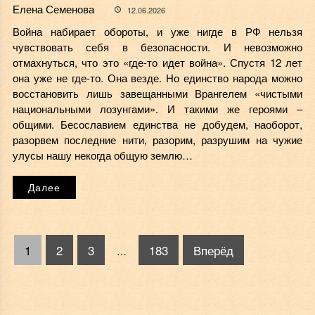
Елена Семенова
12.06.2026
Война набирает обороты, и уже нигде в РФ нельзя
чувствовать себя в безопасности. И невозможно
отмахнуться, что это «где-то идет война». Спустя 12 лет
она уже не где-то. Она везде. Но единство народа можно
восстановить лишь завещанными Врангелем «чистыми
национальными лозунгами». И такими же героями –
общими. Бесославием единства не добудем, наоборот,
разорвем последние нити, разорим, разрушим на чужие
улусы нашу некогда общую землю…
Далее
1
2
3
183
Вперёд
…