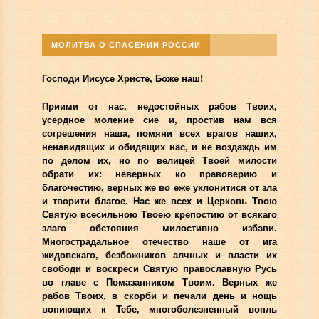
МОЛИТВА О СПАСЕНИИ РОССИИ
Господи Иисусе Христе, Боже наш!
Приими от нас, недостойных рабов Твоих,
усердное моление сие и, простив нам вся
согрешения наша, помяни всех врагов наших,
ненавидящих и обидящих нас, и не воздаждь им
по делом их, но по велицей Твоей милости
обрати их: неверных ко правоверию и
благочестию, верных же во еже уклонитися от зла
и творити благое. Нас же всех и Церковь Твою
Святую всесильною Твоею крепостию от всякаго
злаго обстояния милостивно избави.
Многострадальное отечество наше от ига
жидовскаго, безбожников алчных и власти их
свободи и воскреси Святую православную Русь
во главе с Помазанником Твоим. Верных же
рабов Твоих, в скорби и печали день и нощь
вопиющих к Тебе, многоболезненный вопль