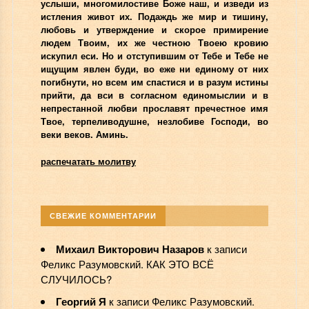
услыши, многомилостиве Боже наш, и изведи из
истления живот их. Подаждь же мир и тишину,
любовь и утверждение и скорое примирение
людем Твоим, их же честною Твоею кровию
искупил еси. Но и отступившим от Тебе и Тебе не
ищущим явлен буди, во еже ни единому от них
погибнути, но всем им спастися и в разум истины
прийти, да вси в согласном единомыслии и в
непрестанной любви прославят пречестное имя
Твое, терпеливодушне, незлобиве Господи, во
веки веков. Аминь.
распечатать молитву
СВЕЖИЕ КОММЕНТАРИИ
Михаил Викторович Назаров
к записи
Феликс Разумовский. КАК ЭТО ВСЁ
СЛУЧИЛОСЬ?
Георгий Я
к записи
Феликс Разумовский.