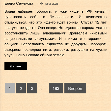
Елена Семенова
12.06.2026
Война набирает обороты, и уже нигде в РФ нельзя
чувствовать себя в безопасности. И невозможно
отмахнуться, что это «где-то идет война». Спустя 12 лет
она уже не где-то. Она везде. Но единство народа можно
восстановить лишь завещанными Врангелем «чистыми
национальными лозунгами». И такими же героями –
общими. Бесославием единства не добудем, наоборот,
разорвем последние нити, разорим, разрушим на чужие
улусы нашу некогда общую землю…
Далее
1
2
3
183
Вперёд
…