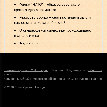
Фильм "НАТО" ‒ образец советского
пропагандного примитива
Режиссёр Бортко ‒ жертва сталинизма или
наглое сталинистское брехло?
О сгущающейся символике происходящего
в стране и мiре
Тогда и теперь
Главный редактор: М.В.Назаров
· Редактор: Н.В.Дмитриев ·
Обратная
связь
Официальный сайт общественной организации Союз Русского Народа
©
2026
Союз Русского Народа