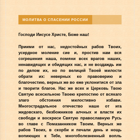
МОЛИТВА О СПАСЕНИИ РОССИИ
Господи Иисусе Христе, Боже наш!
Приими от нас, недостойных рабов Твоих,
усердное моление сие и, простив нам вся
согрешения наша, помяни всех врагов наших,
ненавидящих и обидящих нас, и не воздаждь им
по делом их, но по велицей Твоей милости
обрати их: неверных ко правоверию и
благочестию, верных же во еже уклонитися от зла
и творити благое. Нас же всех и Церковь Твою
Святую всесильною Твоею крепостию от всякаго
злаго обстояния милостивно избави.
Многострадальное отечество наше от ига
жидовскаго, безбожников алчных и власти их
свободи и воскреси Святую православную Русь
во главе с Помазанником Твоим. Верных же
рабов Твоих, в скорби и печали день и нощь
вопиющих к Тебе, многоболезненный вопль