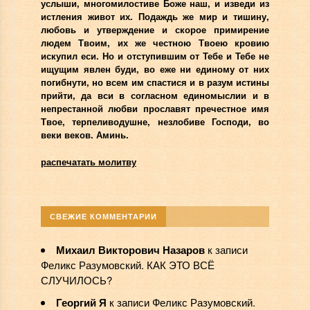
услыши, многомилостиве Боже наш, и изведи из
истления живот их. Подаждь же мир и тишину,
любовь и утверждение и скорое примирение
людем Твоим, их же честною Твоею кровию
искупил еси. Но и отступившим от Тебе и Тебе не
ищущим явлен буди, во еже ни единому от них
погибнути, но всем им спастися и в разум истины
прийти, да вси в согласном единомыслии и в
непрестанной любви прославят пречестное имя
Твое, терпеливодушне, незлобиве Господи, во
веки веков. Аминь.
распечатать молитву
СВЕЖИЕ КОММЕНТАРИИ
Михаил Викторович Назаров
к записи
Феликс Разумовский. КАК ЭТО ВСЁ
СЛУЧИЛОСЬ?
Георгий Я
к записи
Феликс Разумовский.