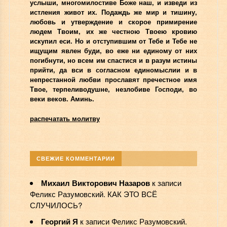
услыши, многомилостиве Боже наш, и изведи из
истления живот их. Подаждь же мир и тишину,
любовь и утверждение и скорое примирение
людем Твоим, их же честною Твоею кровию
искупил еси. Но и отступившим от Тебе и Тебе не
ищущим явлен буди, во еже ни единому от них
погибнути, но всем им спастися и в разум истины
прийти, да вси в согласном единомыслии и в
непрестанной любви прославят пречестное имя
Твое, терпеливодушне, незлобиве Господи, во
веки веков. Аминь.
распечатать молитву
СВЕЖИЕ КОММЕНТАРИИ
Михаил Викторович Назаров
к записи
Феликс Разумовский. КАК ЭТО ВСЁ
СЛУЧИЛОСЬ?
Георгий Я
к записи
Феликс Разумовский.