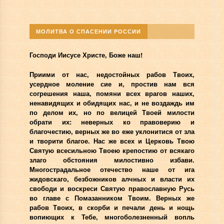
МОЛИТВА О СПАСЕНИИ РОССИИ
Господи Иисусе Христе, Боже наш!
Приими от нас, недостойных рабов Твоих,
усердное моление сие и, простив нам вся
согрешения наша, помяни всех врагов наших,
ненавидящих и обидящих нас, и не воздаждь им
по делом их, но по велицей Твоей милости
обрати их: неверных ко правоверию и
благочестию, верных же во еже уклонитися от зла
и творити благое. Нас же всех и Церковь Твою
Святую всесильною Твоею крепостию от всякаго
злаго обстояния милостивно избави.
Многострадальное отечество наше от ига
жидовскаго, безбожников алчных и власти их
свободи и воскреси Святую православную Русь
во главе с Помазанником Твоим. Верных же
рабов Твоих, в скорби и печали день и нощь
вопиющих к Тебе, многоболезненный вопль