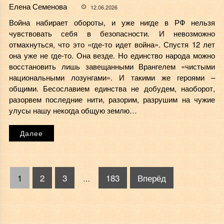
Елена Семенова
12.06.2026
Война набирает обороты, и уже нигде в РФ нельзя
чувствовать себя в безопасности. И невозможно
отмахнуться, что это «где-то идет война». Спустя 12 лет
она уже не где-то. Она везде. Но единство народа можно
восстановить лишь завещанными Врангелем «чистыми
национальными лозунгами». И такими же героями –
общими. Бесославием единства не добудем, наоборот,
разорвем последние нити, разорим, разрушим на чужие
улусы нашу некогда общую землю…
Далее
1
2
3
183
Вперёд
…