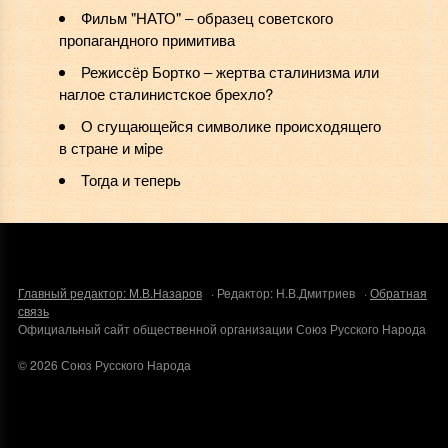
Фильм "НАТО" ‒ образец советского
пропагандного примитива
Режиссёр Бортко ‒ жертва сталинизма или
наглое сталинистское брехло?
О сгущающейся символике происходящего
в стране и мiре
Тогда и теперь
Главный редактор: М.В.Назаров
· Редактор: Н.В.Дмитриев ·
Обратная
связь
Официальный сайт общественной организации Союз Русского Народа
©
2026
Союз Русского Народа