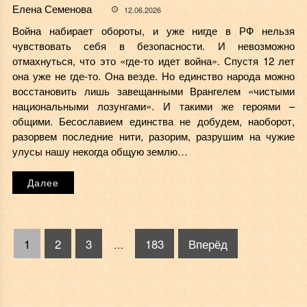
Елена Семенова
12.06.2026
Война набирает обороты, и уже нигде в РФ нельзя
чувствовать себя в безопасности. И невозможно
отмахнуться, что это «где-то идет война». Спустя 12 лет
она уже не где-то. Она везде. Но единство народа можно
восстановить лишь завещанными Врангелем «чистыми
национальными лозунгами». И такими же героями –
общими. Бесославием единства не добудем, наоборот,
разорвем последние нити, разорим, разрушим на чужие
улусы нашу некогда общую землю…
Далее
1
2
3
183
Вперёд
…