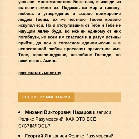
услыши, многомилостиве Боже наш, и изведи из
истления живот их. Подаждь же мир и тишину,
любовь и утверждение и скорое примирение
людем Твоим, их же честною Твоею кровию
искупил еси. Но и отступившим от Тебе и Тебе не
ищущим явлен буди, во еже ни единому от них
погибнути, но всем им спастися и в разум истины
прийти, да вси в согласном единомыслии и в
непрестанной любви прославят пречестное имя
Твое, терпеливодушне, незлобиве Господи, во
веки веков. Аминь.
распечатать молитву
СВЕЖИЕ КОММЕНТАРИИ
Михаил Викторович Назаров
к записи
Феликс Разумовский. КАК ЭТО ВСЁ
СЛУЧИЛОСЬ?
Георгий Я
к записи
Феликс Разумовский.