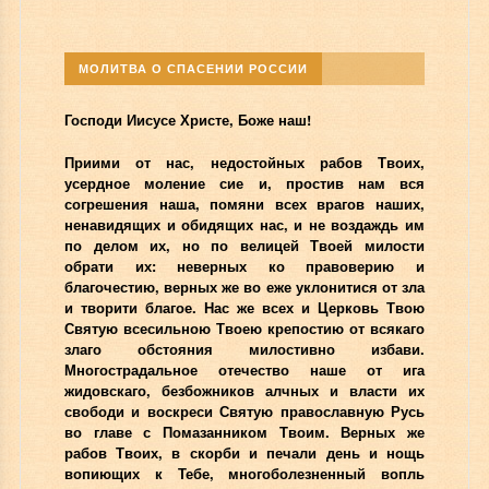
МОЛИТВА О СПАСЕНИИ РОССИИ
Господи Иисусе Христе, Боже наш!
Приими от нас, недостойных рабов Твоих,
усердное моление сие и, простив нам вся
согрешения наша, помяни всех врагов наших,
ненавидящих и обидящих нас, и не воздаждь им
по делом их, но по велицей Твоей милости
обрати их: неверных ко правоверию и
благочестию, верных же во еже уклонитися от зла
и творити благое. Нас же всех и Церковь Твою
Святую всесильною Твоею крепостию от всякаго
злаго обстояния милостивно избави.
Многострадальное отечество наше от ига
жидовскаго, безбожников алчных и власти их
свободи и воскреси Святую православную Русь
во главе с Помазанником Твоим. Верных же
рабов Твоих, в скорби и печали день и нощь
вопиющих к Тебе, многоболезненный вопль