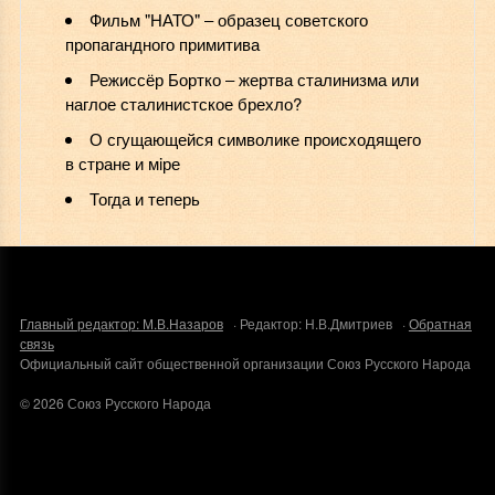
Фильм "НАТО" ‒ образец советского
пропагандного примитива
Режиссёр Бортко ‒ жертва сталинизма или
наглое сталинистское брехло?
О сгущающейся символике происходящего
в стране и мiре
Тогда и теперь
Главный редактор: М.В.Назаров
· Редактор: Н.В.Дмитриев ·
Обратная
связь
Официальный сайт общественной организации Союз Русского Народа
©
2026
Союз Русского Народа