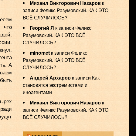
Михаил Викторович Назаров
к
записи
Феликс Разумовский. КАК ЭТО
ВСЁ СЛУЧИЛОСЬ?
несем
, что
Георгий Я
к записи
Феликс
юдей,
Разумовский. КАК ЭТО ВСЁ
ссии.
СЛУЧИЛОСЬ?
кнул,
minomet
к записи
Феликс
гента
Разумовский. КАК ЭТО ВСЁ
ть. А
СЛУЧИЛОСЬ?
иваем
Андрей Архаров
к записи
Как
 быть
становятся экстремистами и
иноагентами
тырех
Михаил Викторович Назаров
к
 ради
записи
Феликс Разумовский. КАК ЭТО
будут
ВСЁ СЛУЧИЛОСЬ?
НОВОСТИ РИ