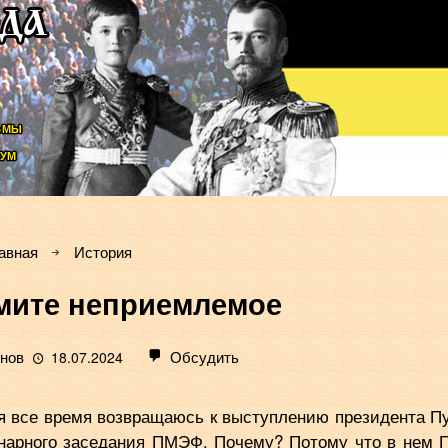
ЬМЫ
УМ
авная
История
мите неприемлемое
янов
Обсудить
18.07.2024
я все время возвращаюсь к выступлению президента П
енарного заседания ПМЭФ. Почему? Потому что в нем 