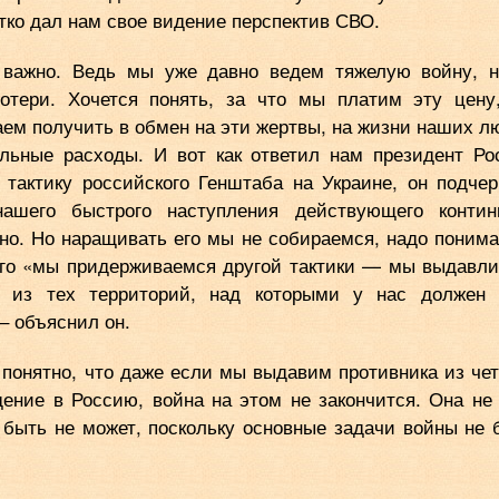
тко дал нам свое видение перспектив СВО.
 важно. Ведь мы уже давно ведем тяжелую войну, 
отери. Хочется понять, за что мы платим эту цену
ем получить в обмен на эти жертвы, на жизни наших л
альные расходы. И вот как ответил нам президент Ро
 тактику российского Генштаба на Украине, он подчер
ашего быстрого наступления действующего контин
но. Но наращивать его мы не собираемся, надо понима
ого «мы придерживаемся другой тактики — мы выдавл
а из тех территорий, над которыми у нас должен
 ‒ объяснил он.
 понятно, что даже если мы выдавим противника из че
ение в Россию, война на этом не закончится. Она не
а быть не может, поскольку основные задачи войны не 