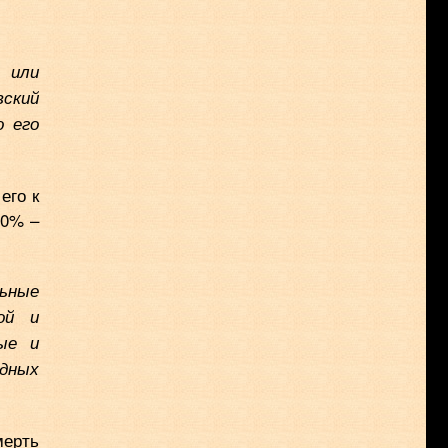
и или
вский
о его
его к
00% –
льные
ой и
ые и
дных
мерть