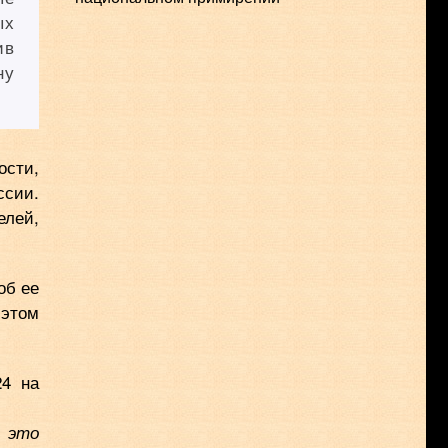
ых
ив
ну
ости,
ссии.
елей,
об ее
 этом
24 на
о это