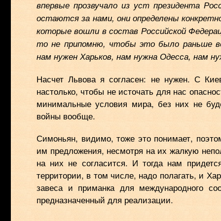
впервые прозвучало из уст президента Ро
остаются за нами, они определены конкретн
которые вошли в состав Российской Федераци
то не припомню, чтобы это было раньше вс
нам нужен Харьков, нам нужна Одесса, нам н
Насчет Львова я согласен: не нужен. С Кие
настолько, чтобы не источать для нас опаснос
минимальные условия мира, без них не буде
войны вообще.
Симоньян, видимо, тоже это понимает, поэто
им предложения, несмотря на их жалкую непо
на них не согласится. И тогда нам придетс
территории, в том числе, надо полагать, и Ха
завеса и приманка для международного со
предназначенный для реализации.