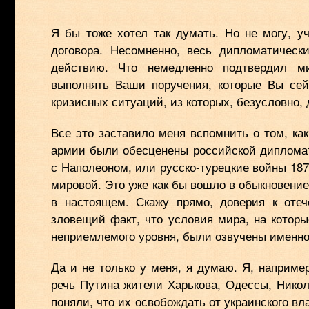
Я бы тоже хотел так думать. Но не могу, у
договора. Несомненно, весь дипломатически
действию. Что немедленно подтвердил ми
выполнять Ваши поручения, которые Вы сей
кризисных ситуаций, из которых, безусловно, 
Все это заставило меня вспомнить о том, ка
армии были обесценены российской дипломат
с Наполеоном, или русско-турецкие войны 1870
мировой. Это уже как бы вошло в обыкновение
в настоящем. Скажу прямо, доверия к отеч
зловещий факт, что условия мира, на которы
неприемлемого уровня, были озвучены именно
Да и не только у меня, я думаю. Я, наприме
речь Путина жители Харькова, Одессы, Никол
поняли, что их освобождать от украинского вл