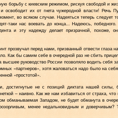
ьную борьбу с киевским режимом, рискуя свободой и жи
и освободит их от гнета чужеродной власти! Речь П
момент, во всяком случае. Надеяться теперь следует т
дят-таки нас воевать до конца... Надеюсь, победного.
идента и эту надежду делает призрачной, похоже, о
финт прозвучал перед нами, призванный отвести глаза н
шло. Как бы самим себе в очередной раз не сбить прицел
а высшее руководство России позволяло водить себя за
омных «партнеров», хотя жаловаться надо было на себя
енной «простотой».
ти, достигнутые не с позиций диктата нашей силы, 
еткой – наивно. Как же нам избавиться от страха, что
хом обманываемая Западом, не будет обманута в очер
 прозорливым, менее недальновидным и доверчивым? 