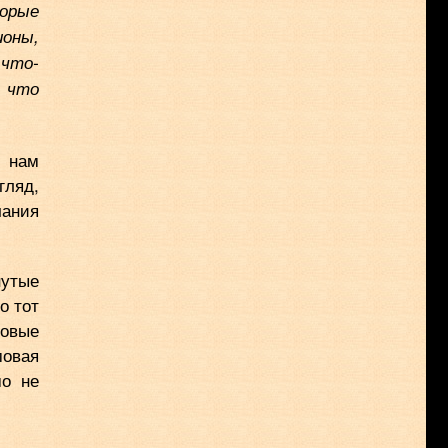
торые
ионы,
 что-
, что
н нам
гляд,
чания
нутые
о тот
новые
мовая
мо не