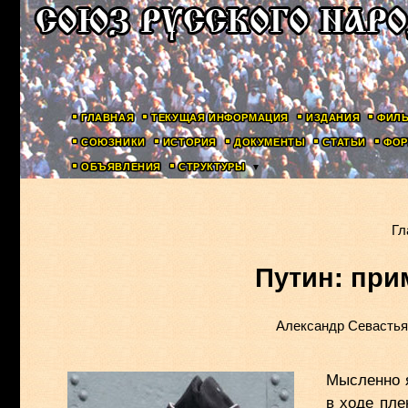
ГЛАВНАЯ
ТЕКУЩАЯ ИНФОРМАЦИЯ
ИЗДАНИЯ
ФИЛ
СОЮЗНИКИ
ИСТОРИЯ
ДОКУМЕНТЫ
СТАТЬИ
ФОР
ОБЪЯВЛЕНИЯ
СТРУКТУРЫ
Гл
Путин: при
Александр Севасть
Мысленно 
в ходе пл