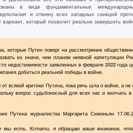
ованы в виде фундаментальных международн
редполагает и отмену всех западных санкций прот
т вариант, который позволит реально завершить вой
ра, которые Путин поверг на рассмотрение общественн
назвать их иначе, чем планом неявной капитуляции Ро
сто недостижимости заявленных в феврале 2022 года ц
елания добиться реальной победы в войне.
т всякой критики Путина, пока речь шла о войне, а не 
кольку вопрос судьбоносный для всех нас и молчать в
ние Путина журналистка Маргарита Симоньян 17.06.
е мы есть. Кстати, я обращаю ваше внимание, чт