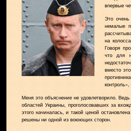
впервые че
Это очень
немалые п
рассчитыва
на колосс
Говоря про
что для н
недостаточ
вместо эт
противник
контроль»,
Меня это объяснение не удовлетворило. Ведь
областей Украины, проголосовавших за вхожд
этого начиналась, и такой ценой остановлен
решены ни одной из воюющих сторон.