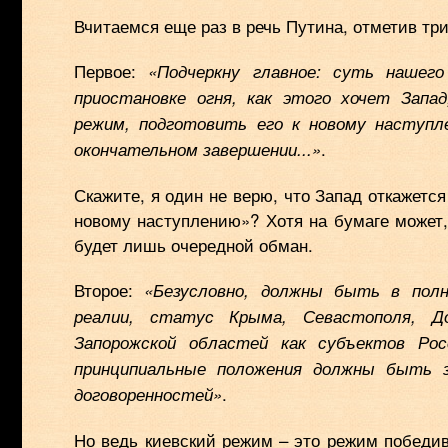
Вчитаемся еще раз в речь Путина, отметив тр
Первое:
«Подчеркну главное: суть нашег
приостановке огня, как этого хочет Запа
режим, подготовить его к новому наступл
.
окончательном завершении...»
Скажите, я один не верю, что Запад откажется
новому наступлению»? Хотя на бумаге может, 
будет лишь очередной обман.
Второе:
«Безусловно, должны быть в полн
реалии, статус Крыма, Севастополя, До
Запорожской областей как субъектов Ро
принципиальные положения должны быть 
.
договоренностей»
Но ведь киевский режим – это режим победив