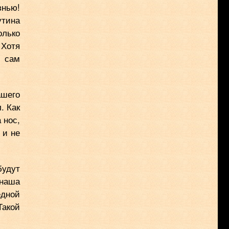
знью!
утина
олько
 Хотя
н сам
ашего
. Как
 нос,
 и не
будут
 наша
едной
Такой