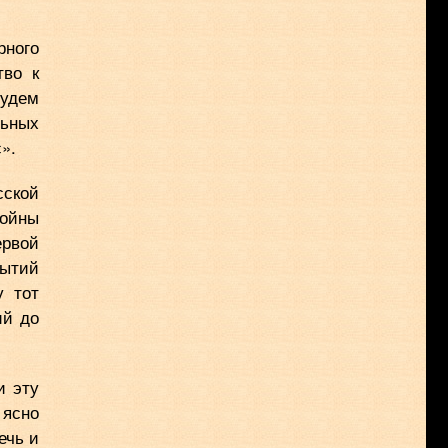
рного
тво к
удем
льных
».
сской
войны
ервой
бытий
у тот
ий до
и эту
 ясно
ечь и