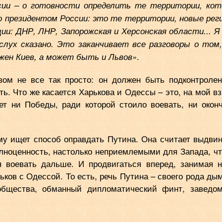
ссии – о готовности определить те территории, ко
о президентом России: это те территории, новые рег
и: ДНР, ЛНР, Запорожская и Херсонская области... Я
лух сказано. Это заканчивает все разговоры о том
.
ужен Киев, а может быть и Львов»
вом не все так просто: он должен быть подконтроле
ть. Что же касается Харькова и Одессы – это, на мой вз
т ни Победы, ради которой стоило воевать, ни окон
му ищет способ оправдать Путина. Она считает выдви
лноценность, настолько неприемлемыми для Запада, чт
я воевать дальше. И продвигаться вперед, занимая 
рьков с Одессой. То есть, речь Путина – своего рода ды
общества, обманный дипломатический финт, заведо