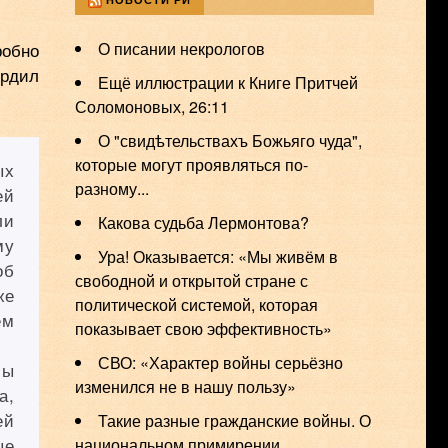
робно
О писании некрологов
ердил
Ещё иллюстрации к Книге Притчей
Соломоновых, 26:11
О "свидѣтельствахъ Божьяго чуда",
которые могут проявляться по-
ых
разному...
ей
ли
Какова судьба Лермонтова?
му
Ура! Оказывается: «Мы живём в
об
свободной и открытой стране с
же
политической системой, которая
ем
показывает свою эффективность»
СВО: «Характер войны серьёзно
сы
изменился не в нашу пользу»
а,
ей
️Такие разные гражданские войны. О
ые
национальном примирении