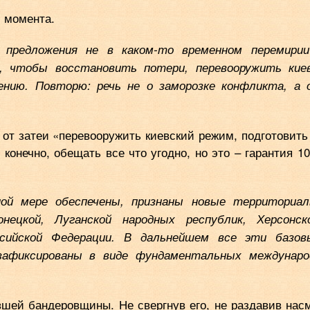
и момента.
о предложения не в каком-то временном перемири
д, чтобы восстановить потери, перевооружить кие
ению. Повторю: речь не о заморозке конфликта, а 
 от затеи «перевооружить киевский режим, подготовить 
конечно, обещать все что угодно, но это – гарантия 1
ой мере обеспечены, признаны новые территориа
нецкой, Луганской народных республик, Херсонск
ссийской Федерации. В дальнейшем все эти базов
зафиксированы в виде фундаментальных междунаро
шей бандеровщины. Не свергнув его, не раздавив нас