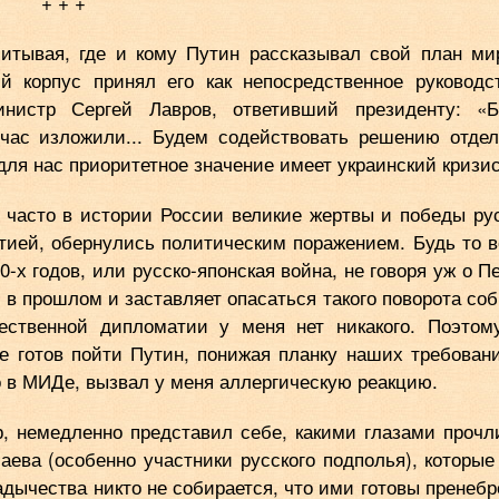
+ + +
читывая, где и кому Путин рассказывал свой план ми
й корпус принял его как непосредственное руководс
нистр Сергей Лавров, ответивший президенту: «Б
час изложили... Будем содействовать решению отде
для нас приоритетное значение имеет украинский кризис
к часто в истории России великие жертвы и победы ру
ией, обернулись политическим поражением. Будь то 
-х годов, или русско-японская война, не говоря уж о П
 в прошлом и заставляет опасаться такого поворота со
ественной дипломатии у меня нет никакого. Поэтом
е готов пойти Путин, понижая планку наших требован
 в МИДе, вызвал у меня аллергическую реакцию.
р, немедленно представил себе, какими глазами прочл
аева (особенно участники русского подполья), которые
адычества никто не собирается, что ими готовы пренебр