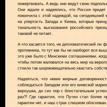
пожертвовать. А ведь они ведут свою подпол
Они ждали и надеялись, что Россия придет 
покончила с этой надеждой, на сегодняшний 
на упертость Запада и Киева, которые прину
тональность высказвания российского през
таковой не питает.
А что касается того, не дипломатический ли 
противника, то тут как бы не наоборот все вы
это уже было с Минскими соглашениями, когд
чтобы потом жаловался на весь мир на верол
стоило так широковещательно хвастать собств
Надеяться, что некие мирные договореннос
соблюдаться Западом или его киевской марион
верхушка, до сих пор с блистательным успе
раз?! Где гарантия, что Путин стал более
гарантии нет, и наш страх слишком обоснован.