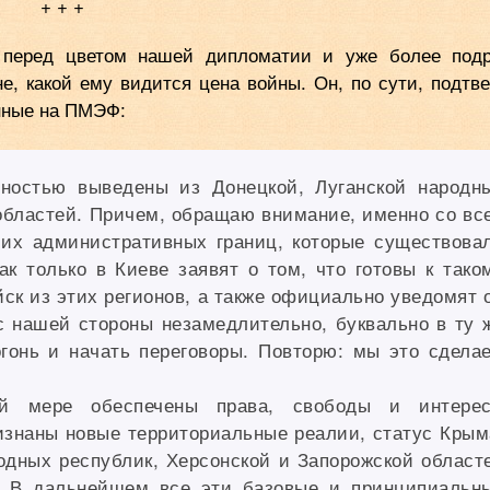
+ + +
 перед цветом нашей дипломатии и уже более под
е, какой ему видится цена войны. Он, по сути, подтв
нные на ПМЭФ:
лностью выведены из Донецкой, Луганской народн
областей. Причем, обращаю внимание, именно со вс
 их административных границ, которые существова
к только в Киеве заявят о том, что готовы к тако
ск из этих регионов, а также официально уведомят 
с нашей стороны незамедлительно, буквально в ту 
огонь и начать переговоры. Повторю: мы это сдела
й мере обеспечены права, свободы и интере
изнаны новые территориальные реалии, статус Крым
одных республик, Херсонской и Запорожской област
и. В дальнейшем все эти базовые и принципиальн