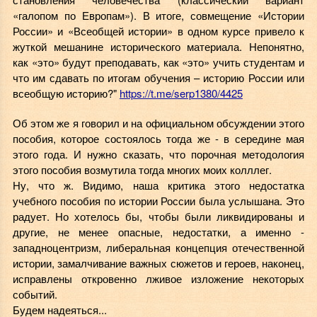
«галопом по Европам»). В итоге, совмещение «Истории
России» и «Всеобщей истории» в одном курсе привело к
жуткой мешанине исторического материала. Непонятно,
как «это» будут преподавать, как «это» учить студентам и
что им сдавать по итогам обучения – историю России или
всеобщую историю?"
https://t.me/serp1380/4425
Об этом же я говорил и на официальном обсуждении этого
пособия, которое состоялось тогда же - в середине мая
этого года. И нужно сказать, что порочная методология
этого пособия возмутила тогда многих моих колллег.
Ну, что ж. Видимо, наша критика этого недостатка
учебного пособия по истории России была услышана. Это
радует. Но хотелось бы, чтобы были ликвидированы и
другие, не менее опасные, недостатки, а именно -
западноцентризм, либеральная концепция отечественной
истории, замалчивание важных сюжетов и героев, наконец,
исправлены откровенно лживое изложение некоторых
событий.
Будем надеяться...