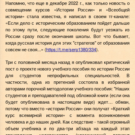
Напомню, что еще в декабре 2022 г., как только новость о
совмещении курсов «Истории России» и «Всеобщей
истории» стала известна, я написал в своем тг-канале:
«Если дело с историческим образованием пойдет дальше
по этому пути, следующие поколения будут уезжать из
России сразу после окончания школы. Вот что бывает,
когда русская история для этих "стратегов" от образования
совсем не своя...» (
https://t.me/serp1380/334
).
Три с половиной месяца назад я опубликовал критический
пост о проекте нового учебного пособия по истории России
для студентов непрофильных специальностей. В
частности, одна из претензий состояла в избранной
авторами порочной методологии учебного пособия: "Наших
студентов и преподавателей под обложкой книги (если она
будет опубликована в настоящем виде) ждет… обман,
потому что вместо «истории России» они получат «Краткий
курс всемирной истории» с момента возникновения
человека и до наших дней. Как следствие - такой огромный
объем учебника и по два-три абзаца на каждый этап
становления человечества (классический вариант