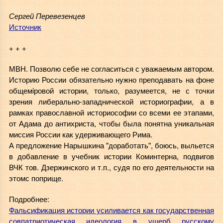
Сергей Перевезенцев
Источник
+ + +
МВН. Позволю себе не согласиться с уважаемым автором.
Историю России обязательно нужно преподавать на фоне
общемiровой истории, только, разумеется, не с точки
зрения либерально-западнической историографии, а в
рамках православной историософии со всеми ее этапами,
от Адама до антихриста, чтобы была понятна уникальная
миссия России как удерживающего Рима.
А предложение Нарышкина "доработать", боюсь, выльется
в добавление в учебник истории Коминтерна, подвигов
ВЧК тов. Дзержинского и т.п., судя по его деятельности на
этомс поприще.
Подробнее:
Фальсификация истории усиливается как государственная
совпатриотическая идеология в ущерб русскому