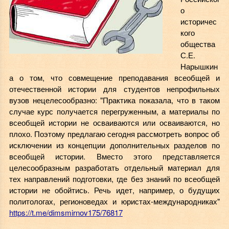
о
историчес
кого
общества
С.Е.
Нарышкин
а о том, что совмещение преподавания всеобщей и
отечественной истории для студентов непрофильных
вузов нецелесообразно: "Практика показала, что в таком
случае курс получается перегруженным, а материалы по
всеобщей истории не осваиваются или осваиваются, но
плохо. Поэтому предлагаю сегодня рассмотреть вопрос об
исключении из концепции дополнительных разделов по
всеобщей истории. Вместо этого представляется
целесообразным разработать отдельный материал для
тех направлений подготовки, где без знаний по всеобщей
истории не обойтись. Речь идет, например, о будущих
политологах, регионоведах и юристах-международниках"
https://t.me/dimsmirnov175/76817