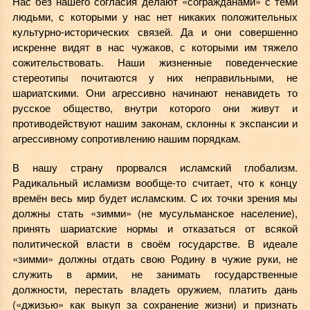
Нас без нашего согласия делают «согражданами» с теми
людьми, с которыми у нас нет никаких положительных
культурно-исторических связей. Да и они совершенно
искренне видят в нас чужаков, с которыми им тяжело
сожительствовать. Наши жизненные поведенческие
стереотипы почитаются у них неправильными, не
шариатскими. Они агрессивно начинают ненавидеть то
русское общество, внутри которого они живут и
противодействуют нашим законам, склонны к экспансии и
агрессивному сопротивлению нашим порядкам.
В нашу страну прорвался исламский глобализм.
Радикальный исламизм вообще-то считает, что к концу
времён весь мир будет исламским. С их точки зрения мы
должны стать «зимми» (не мусульманское население),
принять шариатские нормы и отказаться от всякой
политической власти в своём государстве. В идеале
«зимми» должны отдать свою Родину в чужие руки, не
служить в армии, не занимать государственные
должности, перестать владеть оружием, платить дань
(«джизью» как выкуп за сохранение жизни) и признать