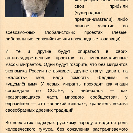
свои прибыли
(чужеродные
предприниматели), либо
личное участие во
всевозможных глобалистских проектах (левые,
либеральные, евразийские или прозападные товарищи).
И те и другие будут опираться в своих
антигосударственных проектах на многомиллионные
массы мигрантов. Одни будут говорить, что без мигрантов
экономика России не выживет, другие станут давить на
«жалость», мол, надо помогать «бедным» и
«ущемлённым». У левых мигранты проходят как «наши
сограждане по СССР», у либералов — как
«развивающаяся часть мирового сообщества», у
евразийцев — это «великий кишлак», хранитель весьма
своеобразных древних традиций.
Во всех этих подходах русскому народу отводится роль
человеческого гумуса, без сожаления растрачиваемого