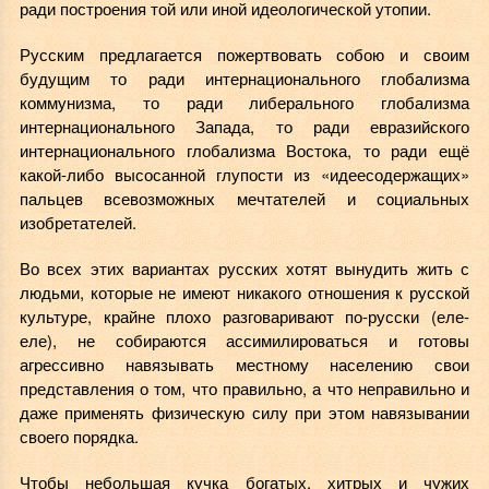
ради построения той или иной идеологической утопии.
Русским предлагается пожертвовать собою и своим
будущим то ради интернационального глобализма
коммунизма, то ради либерального глобализма
интернационального Запада, то ради евразийского
интернационального глобализма Востока, то ради ещё
какой-либо высосанной глупости из «идеесодержащих»
пальцев всевозможных мечтателей и социальных
изобретателей.
Во всех этих вариантах русских хотят вынудить жить с
людьми, которые не имеют никакого отношения к русской
культуре, крайне плохо разговаривают по-русски (еле-
еле), не собираются ассимилироваться и готовы
агрессивно навязывать местному населению свои
представления о том, что правильно, а что неправильно и
даже применять физическую силу при этом навязывании
своего порядка.
Чтобы небольшая кучка богатых, хитрых и чужих