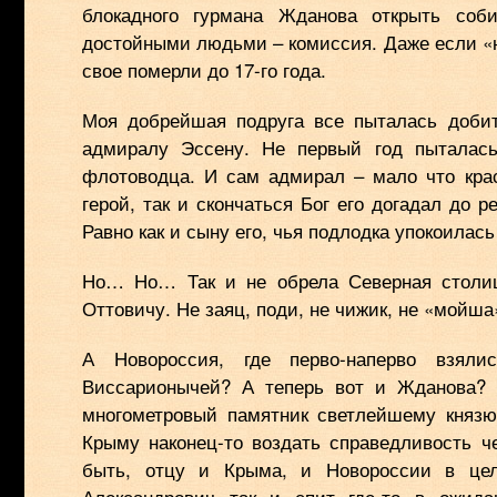
блокадного гурмана Жданова открыть соб
достойными людьми – комиссия. Даже если «н
свое померли до 17-го года.
Моя добрейшая подруга все пыталась доби
адмиралу Эссену. Не первый год пыталась
флотоводца. И сам адмирал – мало что крас
герой, так и скончаться Бог его догадал до
Равно как и сыну его, чья подлодка упокоилась
Но… Но… Так и не обрела Северная столиц
Оттовичу. Не заяц, поди, не чижик, не «мойш
А Новороссия, где перво-наперво взял
Виссарионычей? А теперь вот и Жданова? 
многометровый памятник светлейшему князю
Крыму наконец-то воздать справедливость че
быть, отцу и Крыма, и Новороссии в цел
Александрович так и спит где-то в ожида