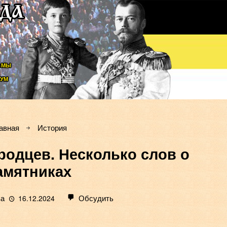
ЬМЫ
УМ
авная
История
родцев. Несколько слов о
амятниках
ва
Обсудить
16.12.2024