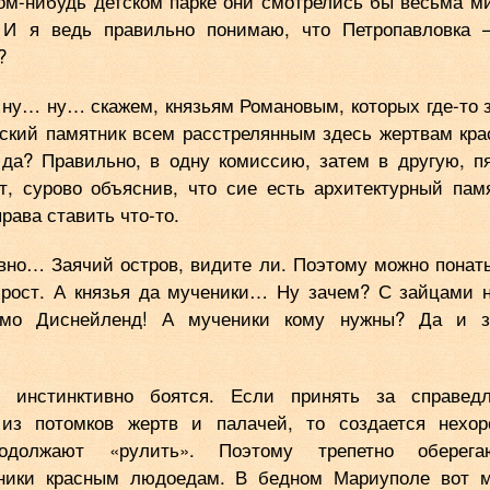
ком-нибудь детском парке они смотрелись бы весьма м
. И я ведь правильно понимаю, что Петропавловка 
?
ну… ну… скажем, князьям Романовым, которых где-то 
ский памятник всем расстрелянным здесь жертвам кра
 да? Правильно, в одну комиссию, затем в другую, п
т, сурово объяснив, что сие есть архитектурный пам
рава ставить что-то.
равно… Заячий остров, видите ли. Поэтому можно понат
 рост. А князья да мученики… Ну зачем? С зайцами 
рямо Диснейленд! А мученики кому нужны? Да и з
о инстинктивно боятся. Если принять за справед
из потомков жертв и палачей, то создается нехо
должают «рулить». Поэтому трепетно оберегаю
ники красным людоедам. В бедном Мариуполе вот 