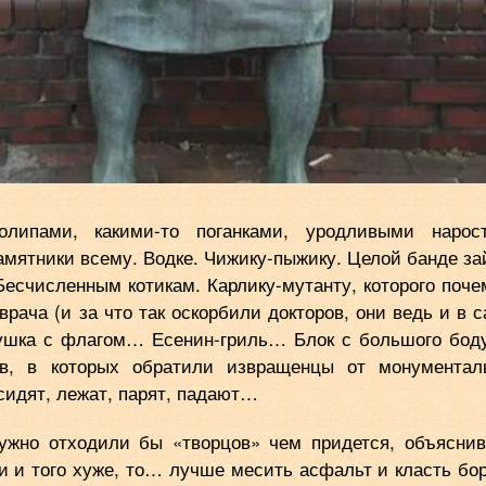
олипами, какими-то поганками, уродливыми нарос
амятники всему. Водке. Чижику-пыжику. Целой банде за
счисленным котикам. Карлику-мутанту, которого поче
врача (и за что так оскорбили докторов, они ведь и в 
бушка с флагом… Есенин-гриль… Блок с большого бо
цев, в которых обратили извращенцы от монументал
сидят, лежат, парят, падают…
ружно отходили бы «творцов» чем придется, объяснив
ами и того хуже, то… лучше месить асфальт и класть бо