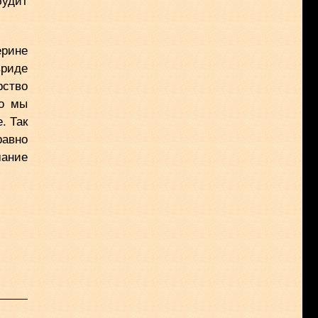
ерине
риде
рство
Но мы
. Так
равно
мание