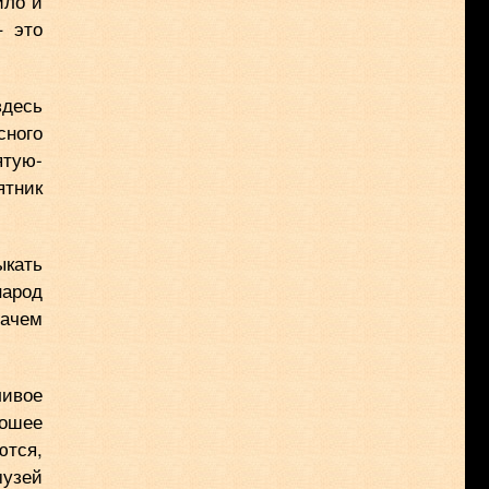
ило и
– это
здесь
сного
ятую-
ятник
ыкать
народ
ачем
ливое
рошее
тся,
музей