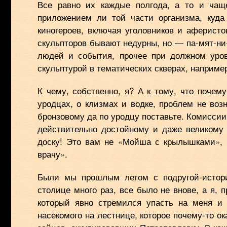
Все равно их каждые полгода, а то и чащ
приложением ли той части организма, куда
киногероев, включая уголовников и аферисто
скульпторов бывают недурны, но — па-мят-ни
людей и события, прочее при должном уров
скульптурой в тематических скверах, наприм
К чему, собственно, я? А к тому, что почему
уродцах, о клизмах и водке, проблем не воз
бронзовому да по уродцу поставьте. Комиссии 
действительно достойному и даже великому
доску! Это вам не «Мойша с крылышками», 
врачу».
Были мы прошлым летом с подругой-истори
столице много раз, все было не внове, а я, 
который явно стремился упасть на меня и
насекомого на лестнице, которое почему-то о