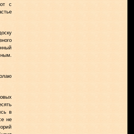
от с
астье
доску
вного
енный
сным.
колаю
овых
есять
ись в
се не
горий
будит