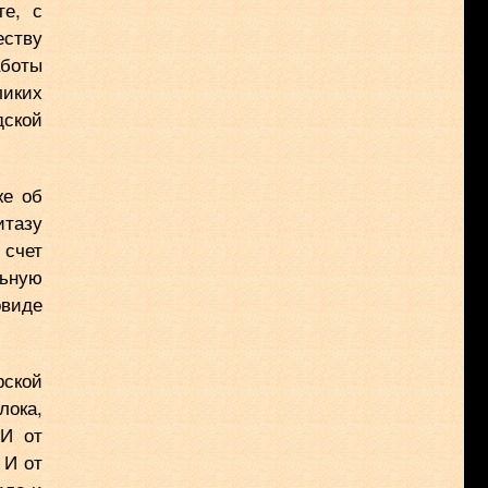
те, с
еству
аботы
ликих
дской
же об
итазу
 счет
льную
овиде
рской
лока,
 И от
 И от