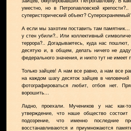
зайцев, оккупировавших Петропавловку. В ка
уместно, но в Петропавловской крепости?.
суперисторический объект? Суперохраняемый
А если мы захотим поставить там памятник… 
у стен убили?.. Или коллективный символиче
террора?.. Догадываетесь, куда нас пошлют,
десятую и, в общем, делать ничего не даду
федерального значения, и никто тут не имеет п
Только зайцев! А нам все равно, а нам все 
на каждом шагу десяток зайцев в человечий
фотографироваться любит, отбоя нет. П
ворошить…
Ладно, проехали. Мучеников у нас как-т
утверждение, что наше общество состоит 
подозрение, что именно последние про
восстанавливаются и приумножаются памят