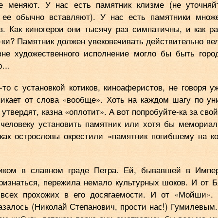
е меняют. У нас есть памятник клизме (не уточняй
 ее обычно вставляют). У нас есть памятники множ
в. Как киногерои они тысячу раз симпатичны, и как р
-ки? Памятник должен увековечивать действительно ве
не художественного исполнение могло бы быть горо
ер…
-то с установкой котиков, киноаферистов, не говоря у
никает от слова «вообще». Хоть на каждом шагу по ун
утвердят, казна «оплотит». А вот попробуйте-ка за свой
 человеку установить памятник или хотя бы мемориа
как острословы окрестили «памятник погибшему на к
ком в славном граде Петра. Ей, бывавшей в Импе
признаться, пережила немало культурных шоков. И от Б
 всех прохожих в его досягаемости. И от «Мойши».
казалось (Николай Степанович, прости нас!) Гумилевым.