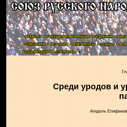
ГЛАВНАЯ
ТЕКУЩАЯ ИНФОРМАЦИЯ
ИЗДАНИЯ
ФИЛ
СОЮЗНИКИ
ИСТОРИЯ
ДОКУМЕНТЫ
СТАТЬИ
ФОР
ОБЪЯВЛЕНИЯ
СТРУКТУРЫ
Гл
Среди уродов и у
п
Агидель Епифано