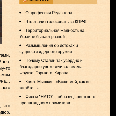
О профессии Редактора
Что значит голосовать за КПРФ
Территориальная жадность на
Украине бывает разной
Размышления об истоках и
сущности ядерного оружия
тами,
Почему Сталин так усердно и
йцев.
благодарно увековечивал имена
му-то
Фрунзе, Горького, Кирова
самом
дуна…
Князь Мышкин: «Боже мой, как вы
ьного
живёте...»
Фильм "НАТО" ‒ образец советского
пропагандного примитива
, что
рдюр.