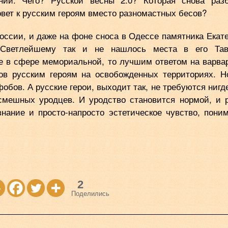
овет к русским героям вместо разномастных бесов?
оссии, и даже на фоне сноса в Одессе памятника Екат
 Светлейшему так и не нашлось места в его Тав
не в сфере мемориальной, то лучшим ответом на варва
ов русским героям на освобожденных территориях. 
бов. А русские герои, выходит так, не требуются нигде
смешных уродцев. И уродство становится нормой, и 
нание и просто-напросто эстетическое чувство, пони
2
Поделились