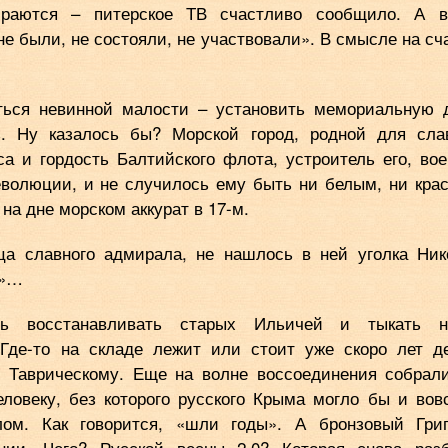
ираются – питерское ТВ счастливо сообщило. А в
е были, не состояли, не участвовали». В смысле на сч
ться невинной малости – установить мемориальную 
. Ну казалось бы? Морской город, родной для сла
а и гордость Балтийского флота, устроитель его, во
 революции, и не случилось ему быть ни белым, ни кра
 на дне морском аккурат в 17-м.
а славного адмирала, не нашлось в ней уголка Ни
а»…
ись восстанавливать старых Ильичей и тыкать н
Где-то на складе лежит или стоит уже скоро лет д
 Таврическому. Еще на волне воссоединения собрал
ловеку, без которого русского Крыма могло бы и вов
ом. Как говорится, «шли годы». А бронзовый Гри
нии. Чего? Русской весны 2.0? Которая снова раз