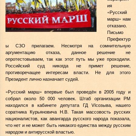
ия
«Русский
марш» нам
отказано.
Письмо
Префектур
ы СЗО прилагаем. Несмотря на сомнительную
аргументацию отказа, данное решение не
опротестовываем, так как этот путь мы уже проходили.
Российский суд никогда не примет решение,
противоречащее интересам власти. Не для этого
Президент лично назначает судей.
«Русский марш» впервые был проведён в 2005 году и
собрал около 50 000 человек. Штаб организации РМ
находился в кабинете депутата ГД VIсозыва, нашего
соратника Курьяновича Н.В. Такая массовость русских
националистов, как авангарда русского народа показала,
что нет и не может быть никакого единства между русским
народом и антирусской властью.