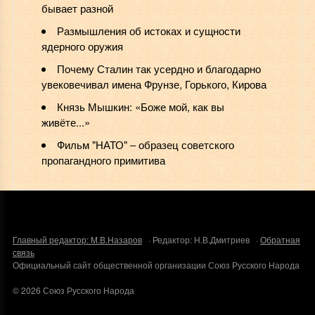
бывает разной
Размышления об истоках и сущности
ядерного оружия
Почему Сталин так усердно и благодарно
увековечивал имена Фрунзе, Горького, Кирова
Князь Мышкин: «Боже мой, как вы
живёте...»
Фильм "НАТО" ‒ образец советского
пропагандного примитива
Главный редактор: М.В.Назаров
· Редактор: Н.В.Дмитриев ·
Обратная
связь
Официальный сайт общественной организации Союз Русского Народа
©
2026
Союз Русского Народа