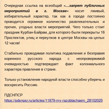
Очередная ссылка на всеобщий
«…запрет публичных
мероприятий в г. Москве»
носит лживый,
избирательный характер, так как в городе постоянно
проводится огромное количество развлекательных и
прочих, угодных власти мероприятий. Чего только стоит
праздник Курбан-Байрам, для которого были перекрыты 16
Проспектов, улиц и переулков в центре Москвы на целых
12 часов!
Стабильно проводимая политика подавления и безправия
коренного русского народа с неопровержимой
очевидностью подтверждает факт колониального
характера правления в стране.
Только установление народной власти способно уберечь и
воскресить Россию.
ПДСНПСР
https://pdsnpsr.ru/articles/11879-my-razoblachaem_28102025