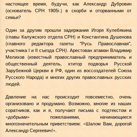
настоящее время, будучи, как Александр Дубровин
(основатель СРН 1905г.) в скорби и оторванными от
семьи?
Один за другим прошли задержания Игоря Кулебякина
(главы Калужского отдела СРН) и Константина Душенова
(главного редактора газеты "Русь Православная",
участника I и II съезда СРН
)
. Арестован атаман Владимир
Мелихов (известный православный предприниматель и
общественный деятель, ктитор подворья Русской
Зарубежной Церкви в РФ, один из воссоздателей Союза
Русского Народа) и многих других православных русских
людей.
Давление на нас происходит повсеместно, очень
организовано и продумано. Возможно, многие из наших
соратников, как и я, получают письма с подтекстом и
«добрыми» пожеланиями, начинающиеся
многозначительным приветствием: «Шалом Вам, дорогой
Александр Сергеевич!».