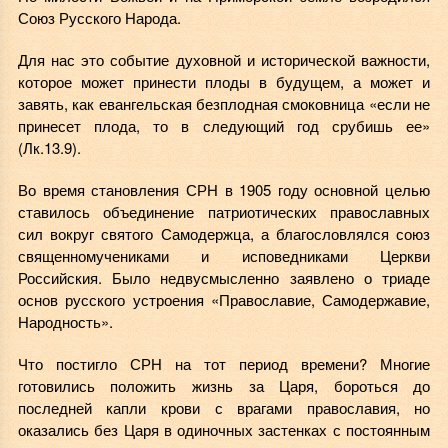
Союз Русского Народа.
Для нас это событие духовной и исторической важности,
которое может принести плоды в будущем, а может и
завять, как евангельская безплодная смоковница «если не
принесет плода, то в следующий год срубишь ее»
(Лк.13.9).
Во время становления СРН в 1905 году основной целью
ставилось объединение патриотических православных
сил вокруг святого Самодержца, а благословлялся союз
священномучениками и исповедниками Церкви
Российския. Было недвусмысленно заявлено о триаде
основ русского устроения «Православие, Самодержавие,
Народность».
Что постигло СРН на тот период времени? Многие
готовились положить жизнь за Царя, бороться до
последней капли крови с врагами православия, но
оказались без Царя в одиночных застенках с постоянным