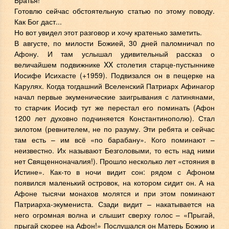
Готовлю сейчас обстоятельную статью по этому поводу.
Как Бог даст...
Но вот увидел этот разговор и хочу кратенько заметить.
В августе, по милости Божией, 30 дней паломничал по
Афону. И там услышал удивительный рассказ о
величайшем подвижнике XX столетия старце-пустыннике
Иосифе Исихасте (+1959). Подвизался он в пещерке на
Карулях. Когда тогдашний Вселенский Патриарх Афинагор
начал первые экуменические заигрывания с латинянами,
то старчик Иосиф тут же перестал его поминать (Афон
1200 лет духовно подчиняется Константинополю). Стал
зилотом (ревнителем, не по разуму. Эти ребята и сейчас
там есть – им всё «по барабану». Кого поминают –
неизвестно. Их называют Безголовыми, то есть над ними
нет Священноначалия!). Прошло несколько лет «стояния в
Истине». Как-то в ночи видит сон: рядом с Афоном
появился маленький островок, на котором сидит он. А на
Афоне тысячи монахов молятся и при этом поминают
Патриарха-экумениста. Сзади видит – накатывается на
него огромная волна и слышит сверху голос – «Прыгай,
прыгай скорее на Афон!» Послушался он Матерь Божию и