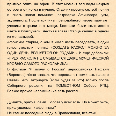
прыгнул опять на Афон. В этот момент вал воды накрыл
остров и он исчез в пучине. Старчик проснулся, всё понял
и вновь начал поминать патриарха Афинагора, увы,
экумениста. После кончины преподобного, через пару лет
ученики открыли его мощи. Косточки были золотистого
цвета и благоухали. Честная глава Старца сейчас в одном
из монастырей.
Афонские старцы, с кем я имел честь беседовать, в один
голос умоляли понять: «СОЗДАТЬ РАСКОЛ МОЖНО ЗА
ОДИН ДЕНЬ, ВРАЧУЕТСЯ ОН ГОДАМИ!» И ещё добавили:
«ГРЕХ РАСКОЛА НЕ СМЫВАЕТСЯ ДАЖЕ МУЧЕНИЧЕСКОЙ
КРОВЬЮ САМОГО РАСКОЛЬНИКА».
В фильме "Я плачу о России" иеросхимонах Рафаил
(Берестов) чётко сказал, что перестанет поминать нашего
Святейшего Патриарха (если будет за что) только после
Соборного решения на ПОМЕСТНОМ Соборе РПЦ.
Всякое прочее непоминание есть раскол.
Думайте, братья, сами. Голова у всех есть. Но может быть,
прислушаемся к афонитам?
Не самые последние люди в Православии, всё-таки…