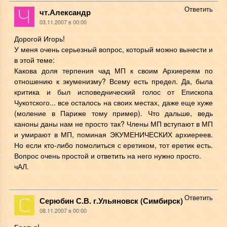
Ответить
чт.Александр
03.11.2007 в 00:00
Дорогой Игорь!
У меня очень серьезный вопрос, который можно вынести и
в этой теме:
Какова доля терпения чад МП к своим Архиереям по
отношению к экуменизму? Всему есть предел. Да, была
критика и был исповеднический голос от Епископа
Чукотского... все осталось на своих местах, даже еще хуже
(моление в Париже тому пример). Что дальше, ведь
каноны даны нам не просто так? Члены МП вступают в МП
и умирают в МП, поминая ЭКУМЕНИЧЕСКИХ архиереев.
Но если кто-либо помолиться с еретиком, тот еретик есть.
Вопрос очень простой и ответить на него нужно просто.
чАЛ.
Ответить
Серюбин С.В. г.Ульяновск (Симбирск)
08.11.2007 в 00:00
Братья!