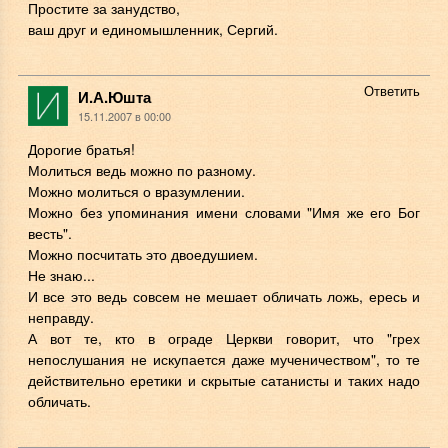
Простите за занудство,
ваш друг и единомышленник, Сергий.
Ответить
И.А.Юшта
15.11.2007 в 00:00
Дорогие братья!
Молиться ведь можно по разному.
Можно молиться о вразумлении.
Можно без упоминания имени словами "Имя же его Бог
весть".
Можно посчитать это двоедушием.
Не знаю...
И все это ведь совсем не мешает обличать ложь, ересь и
неправду.
А вот те, кто в ограде Церкви говорит, что "грех
непослушания не искупается даже мученичеством", то те
действительно еретики и скрытые сатанисты и таких надо
обличать.