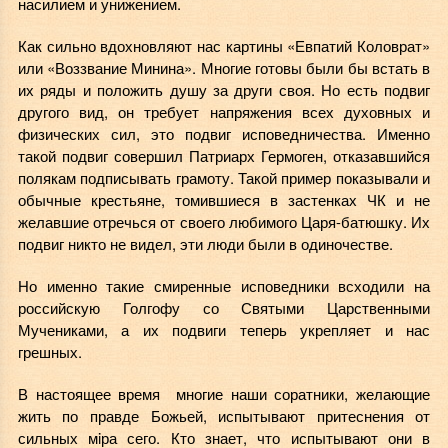
насилием и унижением.
Как сильно вдохновляют нас картины «Евпатий Коловрат»
или «Воззвание Минина». Многие готовы были бы встать в
их ряды и положить душу за други своя. Но есть подвиг
другого вид, он требует напряжения всех духовных и
физических сил, это подвиг исповедничества. Именно
такой подвиг совершил Патриарх Гермоген, отказавшийся
полякам подписывать грамоту. Такой пример показывали и
обычные крестьяне, томившиеся в застенках ЧК и не
желавшие отречься от своего любимого Царя-батюшку. Их
подвиг никто не видел, эти люди были в одиночестве.
Но именно такие смиренные исповедники всходили на
российскую Голгофу со Святыми Царственными
Мучениками, а их подвиги теперь укрепляет и нас
грешных.
В настоящее время многие наши соратники, желающие
жить по правде Божьей, испытывают притеснения от
сильных мiра сего. Кто знает, что испытывают они в