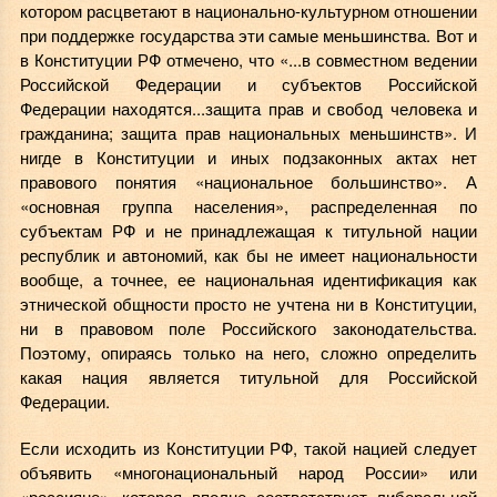
котором расцветают в национально-культурном отношении
при поддержке государства эти самые меньшинства. Вот и
в Конституции РФ отмечено, что «...в совместном ведении
Российской Федерации и субъектов Российской
Федерации находятся...защита прав и свобод человека и
гражданина;
защита прав национальных меньшинств
». И
нигде в Конституции и иных подзаконных актах нет
правового понятия «национальное большинство». А
«основная группа населения», распределенная по
субъектам РФ и не принадлежащая к титульной нации
республик и автономий, как бы не имеет национальности
вообще, а точнее, ее национальная идентификация как
этнической общности просто не учтена ни в Конституции,
ни в правовом поле Российского законодательства.
Поэтому, опираясь только на него, сложно определить
какая нация является титульной для Российской
Федерации.
Если исходить из Конституции РФ, такой нацией следует
объявить «многонациональный народ России» или
«россияне», которая вполне соответствует либеральной