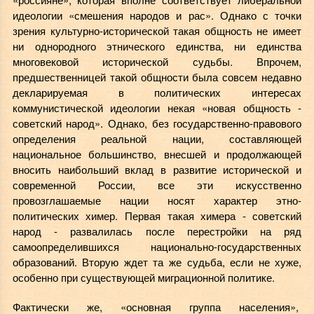
идеологии «смешения народов и рас». Однако с точки
зрения культурно-исторической такая общность не имеет
ни однородного этнического единства, ни единства
многовековой исторической судьбы. Впрочем,
предшественницей такой общности была совсем недавно
декларируемая в политических интересах
коммунистической идеологии некая «новая общность -
советский народ». Однако, без государственно-правового
определения реальной нации, составляющей
национальное большинство, внесшей и продолжающей
вносить наибольший вклад в развитие исторической и
современной России, все эти искусственно
провозглашаемые нации носят характер этно-
политических химер. Первая такая химера - советский
народ - развалилась после перестройки на ряд
самоопределившихся национально-государственных
образований. Вторую ждет та же судьба, если не хуже,
особенно при существующей миграционной политике.
Фактически же, «основная группа населения»,