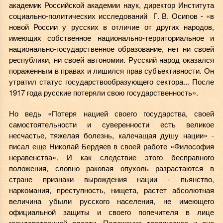
академик Российской академии наук, директор Института
социально-политических исследований Г. В. Осипов - «в
новой России у русских в отличие от других народов,
имеющих собственное национально-территориальное и
национально-государственное образование, нет ни своей
республики, ни своей автономии. Русский народ оказался
пораженным в правах и лишился прав субъективности. Он
утратил статус государствообразующего сектора... После
1917 года русские потеряли свою государственность».
Но ведь «Потеря нацией своего государства, своей
самостоятельности и суверенности есть великое
несчастье, тяжелая болезнь, калечащая душу нации» -
писал еще Николай Бердяев в своей работе «Философия
неравенства». И как следствие этого бесправного
положения, словно раковая опухоль разрастаются в
стране признаки вырождения нации - пьянство,
наркомания, преступность, нищета, растет абсолютная
величина убыли русского населения, не имеющего
официальной защиты и своего попечителя в лице
государственной власти. Положение трагическое и оно