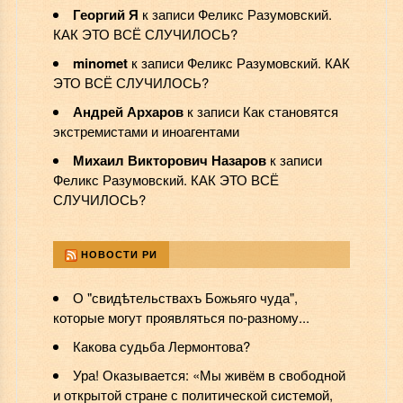
Георгий Я
к записи
Феликс Разумовский.
КАК ЭТО ВСЁ СЛУЧИЛОСЬ?
minomet
к записи
Феликс Разумовский. КАК
ЭТО ВСЁ СЛУЧИЛОСЬ?
Андрей Архаров
к записи
Как становятся
экстремистами и иноагентами
Михаил Викторович Назаров
к записи
Феликс Разумовский. КАК ЭТО ВСЁ
СЛУЧИЛОСЬ?
НОВОСТИ РИ
О "свидѣтельствахъ Божьяго чуда",
которые могут проявляться по-разному...
Какова судьба Лермонтова?
Ура! Оказывается: «Мы живём в свободной
и открытой стране с политической системой,