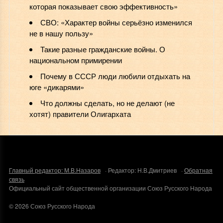
которая показывает свою эффективность»
СВО: «Характер войны серьёзно изменился
не в нашу пользу»
️Такие разные гражданские войны. О
национальном примирении
Почему в СССР люди любили отдыхать на
юге «дикарями»
Что должны сделать, но не делают (не
хотят) правители Олигархата
Главный редактор: М.В.Назаров
· Редактор: Н.В.Дмитриев ·
Обратная
связь
Официальный сайт общественной организации Союз Русского Народа
©
2026
Союз Русского Народа