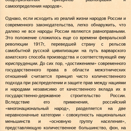
самоопределения народов».
Однако, если исходить из реалий жизни народов России и
современного законодательства, легко обнаружить, что
далеко не все народы России являются равноправными.
Это положение сложилось еще со времени февральской
революции 1917г, переведшей страну с рельсов
самобытной русской цивилизации на путь варварского
азиатского способа производства и соответствующей ему
юриспруденции. До сих пор, «достижением» современного
государственного права в области межэтнических
отношений считается принцип чисто количественного
подхода при распределении и защите прав между нациями
и народами независимо от качественного вклада их в
государственно-державное строительство России.
Вследствие его применения, российский
«многонациональный народ», разделяется на две
неравнозначные категории - совокупность национальных
меньшинств и «основную группу населения»,
представляющую количественное большинство, фон, на