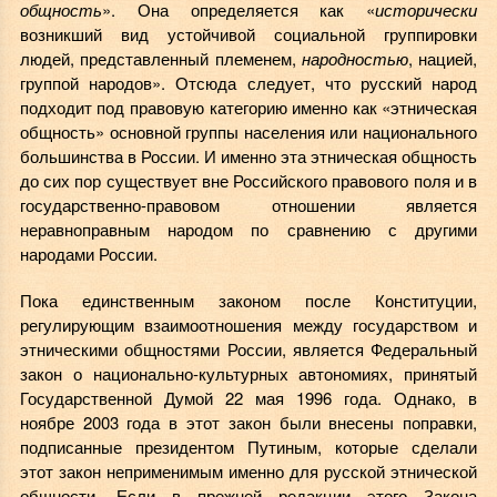
общность
». Она определяется как «
исторически
возникший вид устойчивой социальной группировки
людей, представленный племенем,
народностью
, нацией,
группой народов». Отсюда следует, что русский народ
подходит под правовую категорию именно как «этническая
общность» основной группы населения или национального
большинства в России. И именно эта этническая общность
до сих пор существует вне Российского правового поля и в
государственно-правовом отношении является
неравноправным народом по сравнению с другими
народами России.
Пока единственным законом после Конституции,
регулирующим взаимоотношения между государством и
этническими общностями России, является Федеральный
закон о национально-культурных автономиях, принятый
Государственной Думой 22 мая 1996 года. Однако, в
ноябре 2003 года в этот закон были внесены поправки,
подписанные президентом Путиным, которые сделали
этот закон
неприменимым именно для русской этнической
общности
. Если в прежней редакции этого Закона