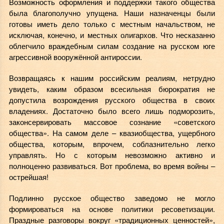
Возможность оформления и поддержки такого общества
была благополучно упущена. Наши назначенцы были
готовы иметь дело только с местным начальством, не
исключая, конечно, и местных олигархов. Что несказанно
облегчило враждебным силам создание на русском юге
агрессивной вооружённой антироссии.
Возвращаясь к нашим российским реалиям, нетрудно
увидеть, каким образом всесильная бюрократия не
допустила возрождения русского общества в своих
владениях. Достаточно было всего лишь подморозить,
законсервировать массовое сознание «советского
общества». На самом деле – квазиобщества, ущербного
общества, которым, впрочем, соблазнительно легко
управлять. Но с которым невозможно активно и
полноценно развиваться. Вот проблема, во время войны –
острейшая!
Подлинно русское общество заведомо не могло
формироваться на основе политики ресоветизации.
Праздные разговоры вокруг «традиционных ценностей»,