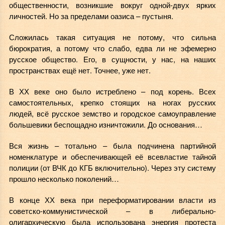
общественности, возникшие вокруг одной-двух ярких
личностей. Но за пределами оазиса – пустыня.
Сложилась такая ситуация не потому, что сильна
бюрократия, а потому что слабо, едва ли не эфемерно
русское общество. Его, в сущности, у нас, на наших
пространствах ещё нет. Точнее, уже нет.
В ХХ веке оно было истреблено – под корень. Всех
самостоятельных, крепко стоящих на ногах русских
людей, всё русское земство и городское самоуправление
большевики беспощадно изничтожили. До основания…
Вся жизнь – тотально – была подчинена партийной
номенклатуре и обеспечивающей её всевластие тайной
полиции (от ВЧК до КГБ включительно). Через эту систему
прошло несколько поколений…
В конце ХХ века при переформатировании власти из
советско-коммунистической – в либерально-
олигархическую была использована энергия протеста