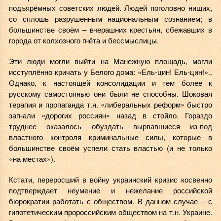
подъярёмных советских людей. Людей поголовно нищих,
со сплошь разрушенным национальным сознанием; в
большинстве своём – вчерашних крестьян, сбежавших в
города от колхозного гнёта и бессмыслицы.
Эти люди могли выйти на Манежную площадь, могли
исступлённо кричать у Белого дома: «Ель-цин! Ель-цин!»..
Однако, к настоящей консолидации и тем более к
русскому самостоянью они были не способны. Шоковая
терапия и пропаганда т.н. «либеральных реформ» быстро
загнали «дорогих россиян» назад в стойло. Гораздо
труднее оказалось обуздать вырвавшиеся из-под
властного контроля криминальные силы, которые в
большинстве своём успели стать властью (и не только
«на местах»).
Кстати, переросший в войну украинский кризис косвенно
подтверждает неумение и нежелание российской
бюрократии работать с обществом. В данном случае – с
гипотетическим пророссийским обществом на т.н. Украине.