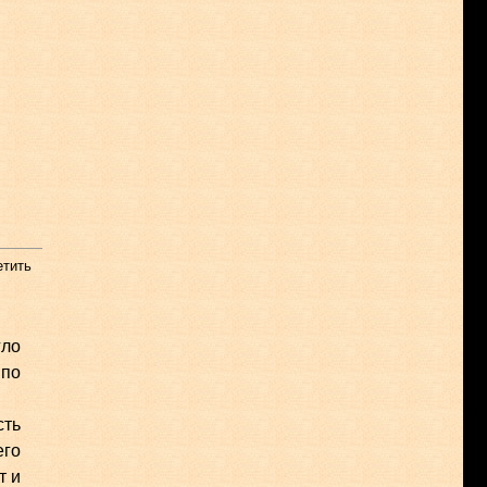
етить
гло
 по
сть
его
т и