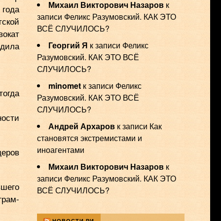
Михаил Викторович Назаров
к
 года
записи
Феликс Разумовский. КАК ЭТО
ской
ВСЁ СЛУЧИЛОСЬ?
окат
рдила
Георгий Я
к записи
Феликс
Разумовский. КАК ЭТО ВСЁ
СЛУЧИЛОСЬ?
minomet
к записи
Феликс
тогда
Разумовский. КАК ЭТО ВСЁ
СЛУЧИЛОСЬ?
ности
Андрей Архаров
к записи
Как
становятся экстремистами и
иноагентами
деров
Михаил Викторович Назаров
к
записи
Феликс Разумовский. КАК ЭТО
вшего
ВСЁ СЛУЧИЛОСЬ?
грам-
НОВОСТИ РИ