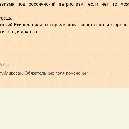
визма под россиянский патриотизм; если нет, то мо
ередь.
татский Екишев сидят в тюрьме, показывает ясно, что прове
 того, и другого...
йсбук
публикован.
Обязательные поля помечены
*