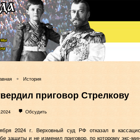
ЬМЫ
УМ
авная
История
вердил приговор Стрелкову
Обсудить
.2024
ября 2024 г. Верховный суд РФ отказал в кассаци
бе защиты и не изменил приговор, по которому экс-ми