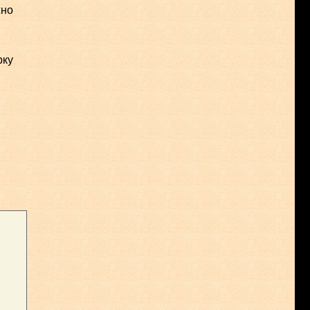
жно
рку