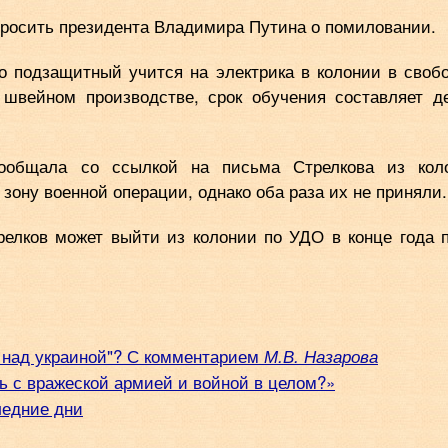
 просить президента Владимира Путина о помиловании.
о подзащитный учится на электрика в колонии в своб
швейном производстве, срок обучения составляет д
сообщала со ссылкой на письма Стрелкова из кол
 зону военной операции, однако оба раза их не приняли.
релков может выйти из колонии по УДО в конце года 
а над украиной"? С комментарием
М.В. Назарова
ь с вражеской армией и войной в целом?»
ледние дни