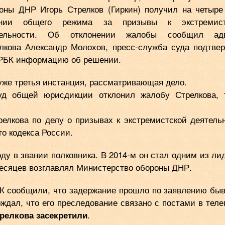
оны ДНР Игорь Стрелков (Гиркин) получил на четыре
онии общего режима за призывы к экстремист
тельности. Об отклонении жалобы сообщил адв
лкова Александр Молохов, пресс-служба суда подтве
РБК информацию об решении.
уже третья инстанция, рассматривающая дело.
д общей юрисдикции отклонил жалобу Стрелкова, 
релкова по делу о призывах к экстремистской деятель
го кодекса России.
ду в звании полковника. В 2014-м он стал одним из ли
месяцев возглавлял Министерство обороны ДНР.
БК сообщили, что задержание прошло по заявлению бы
ждал, что его преследование связано с постами в теле
.
трелкова засекретили