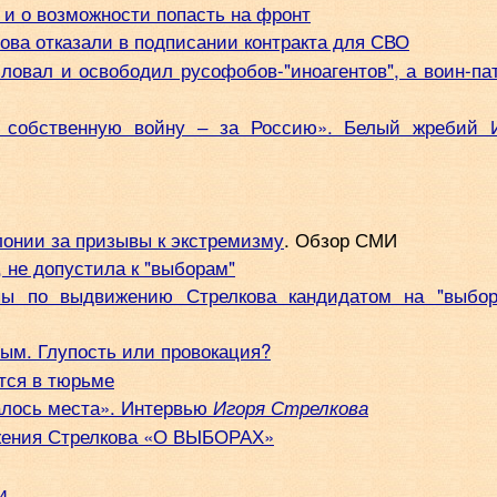
и и о возможности попасть на фронт
нова отказали в подписании контракта для СВО
ловал и освободил русофобов-"иноагентов", а воин-па
 собственную войну ‒ за Россию». Белый жребий 
лонии за призывы к экстремизму
. Обзор СМИ
, не допустила к "выборам"
пы по выдвижению Стрелкова кандидатом на "выбо
вым. Глупость или провокация?
ется в тюрьме
алось места». Интервью
Игоря Стрелкова
ижения Стрелкова «О ВЫБОРАХ»
и