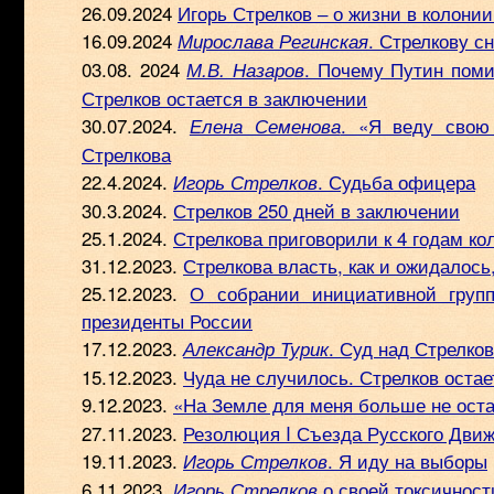
26.09.2024
Игорь Стрелков ‒ о жизни в колони
16.09.2024
. Стрелкову с
Мирослава Регинская
03.08. 2024
. Почему Путин поми
М.В. Назаров
Стрелков остается в заключении
30.07.2024.
. «Я веду свою
Елена Семенова
Стрелкова
22.4.2024.
. Судьба офицера
Игорь Стрелков
30.3.2024.
Стрелков 250 дней в заключении
25.1.2024.
Стрелкова приговорили к 4 годам ко
31.12.2023.
Стрелкова власть, как и ожидалось
25.12.2023.
О собрании инициативной груп
президенты России
17.12.2023.
. Суд над Стрелко
Александр Турик
15.12.2023.
Чуда не случилось. Стрелков оста
9.12.2023.
«На Земле для меня больше не ост
27.11.2023.
Резолюция I Съезда Русского Дв
19.11.2023.
. Я иду на выборы
Игорь Стрелков
6.11.2023.
о своей токсичност
Игорь Стрелков