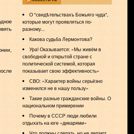
О "свидѣтельствахъ Божьяго чуда",
одное
которые могут проявляться по-
евять
разному...
Какова судьба Лермонтова?
онии,
Ура! Оказывается: «Мы живём в
свободной и открытой стране с
политической системой, которая
после
показывает свою эффективность»
СВО: «Характер войны серьёзно
изменился не в нашу пользу»
️Такие разные гражданские войны. О
национальном примирении
Почему в СССР люди любили
отдыхать на юге «дикарями»
Что должны сделать, но не делают