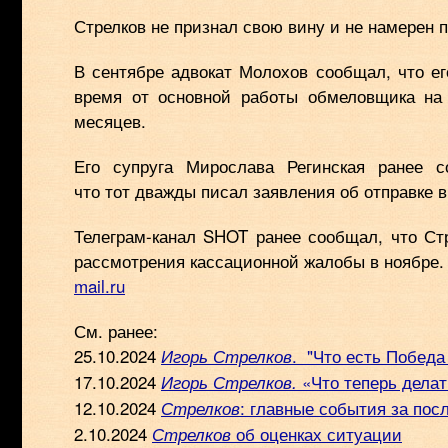
Стрелков не признал свою вину и не намерен
В сентябре адвокат Молохов сообщал, что ег
время от основной работы обмеловщика на 
месяцев.
Его супруга Мирослава Регинская ранее 
что тот дважды писал заявления об отправке в
Телеграм-канал SHOT ранее сообщал, что Ст
рассмотрения кассационной жалобы в ноябре.
mail.ru
См. ранее:
25.10.2024
. "Что есть Побед
Игорь Стрелков
17.10.2024
«Что теперь делат
Игорь Стрелков.
12.10.2024
: главные события за пос
Стрелков
2.10.2024
об оценках ситуации
Стрелков