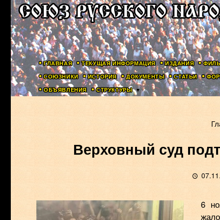
ГЛАВНАЯ
ТЕКУЩАЯ ИНФОРМАЦИЯ
ИЗДАНИЯ
ФИЛ
СОЮЗНИКИ
ИСТОРИЯ
ДОКУМЕНТЫ
СТАТЬИ
ФОР
ОБЪЯВЛЕНИЯ
СТРУКТУРЫ
Гл
Верховный суд подт
07.11
6 но
жало