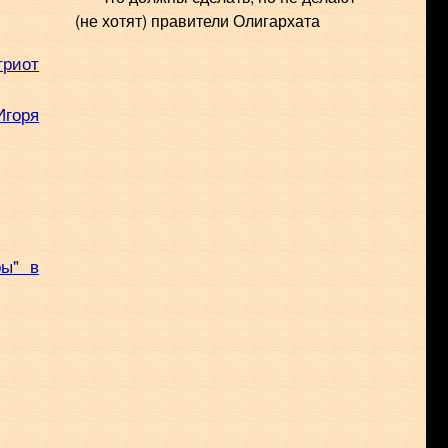
(не хотят) правители Олигархата
триот
Игоря
ры" в