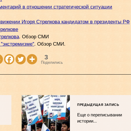
ментарий в отношении стратегической ситуации
движении Игоря Стрелкова кандидатом в президенты РФ
трелкове
трелкова
. Обзор СМИ
 "экстремизме"
. Обзор СМИ.
3
Поделились
ПРЕДЫДУЩАЯ ЗАПИСЬ
Еще о переписывании
истории...